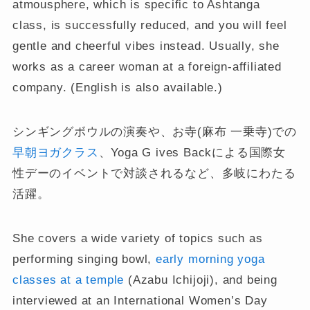
atmousphere, which is specific to Ashtanga
class, is successfully reduced, and you will feel
gentle and cheerful vibes instead. Usually, she
works as a career woman at a foreign-affiliated
company. (English is also available.)
シンギングボウルの演奏や、お寺(麻布 一乗寺)での
早朝ヨガクラス
、Yoga G ives Backによる国際女
性デーのイベントで対談されるなど、多岐にわたる
活躍。
She covers a wide variety of topics such as
performing singing bowl,
early morning yoga
classes at a temple
(Azabu Ichijoji), and being
interviewed at an International Women’s Day