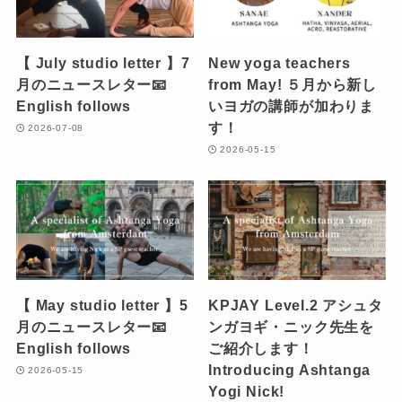
【 July studio letter 】7
New yoga teachers
月のニュースレター📧
from May! ５月から新し
English follows
いヨガの講師が加わりま
す！
2026-07-08
2026-05-15
【 May studio letter 】5
KPJAY Level.2 アシュタ
月のニュースレター📧
ンガヨギ・ニック先生を
English follows
ご紹介します！
Introducing Ashtanga
2026-05-15
Yogi Nick!