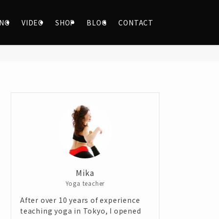
ING
VIDEO
SHOP
BLOG
CONTACT
Mika
Yoga teacher
After over 10 years of experience
teaching yoga in Tokyo, I opened