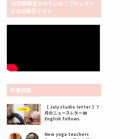
20万回再生されている！アシュタン
ガヨガ再生リスト
新着記事
【 July studio letter 】7
月のニュースレター📧
English follows
New yoga teachers