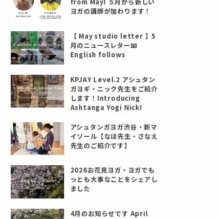
from May! ５月から新しい
ヨガの講師が加わります！
【 May studio letter 】5
月のニュースレター📧
English follows
KPJAY Level.2 アシュタン
ガヨギ・ニック先生をご紹介
します！Introducing
Ashtanga Yogi Nick!
アシュタンガヨガ渋谷・新マ
イソール【なほ先生・さなえ
先生のご紹介です】
2026お花見ヨガ・ヨガでも
っとも大事なことをシェアし
ました
4月のお知らせです April