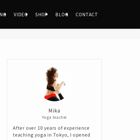
ING
VIDEO
SHOP
BLOG
CONTACT
Mika
Yoga teacher
After over 10 years of experience
teaching yoga in Tokyo, I opened