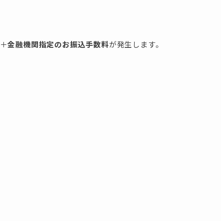
円＋
金融機関指定のお振込手数料
が発生します。
。