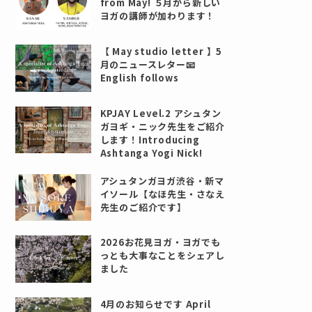
from May! ５月から新しい
ヨガの講師が加わります！
【 May studio letter 】5
月のニュースレター📧
English follows
KPJAY Level.2 アシュタン
ガヨギ・ニック先生をご紹介
します！Introducing
Ashtanga Yogi Nick!
アシュタンガヨガ渋谷・新マ
イソール【なほ先生・さなえ
先生のご紹介です】
2026お花見ヨガ・ヨガでも
っとも大事なことをシェアし
ました
4月のお知らせです April