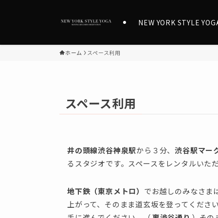
NEW YORK STYLE YOG
ホーム
スペース利用
スペース利用
井の頭線渋谷神泉駅
から３分、
渋谷駅マー
るスタジオです。スペースをレンタルいた
地下鉄（東京メトロ）
でお越しのみなさま
上がって、そのまま道玄坂を登ってくださ
手に進んでください。（
裏渋谷通り
）その