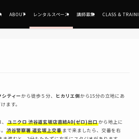
A
ABOUT
レンタルスペース
講師募集
CLASS & TRAIN
クシティー
から徒歩５分、
ヒカリエ側
から15分の立地にあ
だけます。
は、
ユニクロ 渋谷道玄坂店直結A0(ゼロ)出口
から地上に
い。
渋谷警察署 道玄坂上交番
まで来ましたら、交番を右
まま進むと、2分もたたずに右手にスタジオがあります。