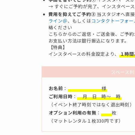
→ すぐにご予約が完了、インスタベー
費用を抑えてご予約②
当スタジオへ直接
ライン＠
、もしくは
コンタクトーフォー
絡ください
こちらからのご返信・ご送金後、ご予約
お支払い方法は銀行振込になります。
【特典】
インスタベースの料金設定より、
１時間
スペース利
お名前
：
様
ご利用日時
：
月 日 時〜 時
（イベント終了時刻ではなく退出時刻）
オプション利用の有無
：
枚
（マットレンタル１枚330円です）