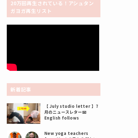
20万回再生されている！アシュタン
ガヨガ再生リスト
新着記事
【 July studio letter 】7
月のニュースレター📧
English follows
New yoga teachers